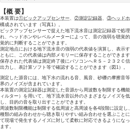
【概 要】
本装置は
①ピックアップセンサー
、
②測定記録器
、
③ヘッドホ
構成されています（写真1）。
ピックアップセンサーで捉えた地下流水音は測定記録器で処理
れ、ヘッドホンやレベルメーターによって、音の強弱を聴覚的
覚的に判断することができます。
測定地点における地下流水音の強弱の代表値を演算し、表示す
ともに、この代表値は内部メモリーに保存することができます
保存された代表値は測定終了後にパソコンへＲＳ－２３２Ｃ信
出力し、表計算ソフト等で確認することができます（図1）。
測定した源音には、地下水の流れる音、風音、砂礫の摩擦音等
界のノイズが含まれています。
本装置の測定記録器は測定した音源から周波数を制限する機能
ィルター）を用いて、地下流水音以外のさまざまなノイズを低
し、目的の音を取り出すことができます。
周波数制限機能は制限する低周波と高周波を各4段階に設定し、
種類の組み合わせから聴き取りやすい組み合わせを選ぶことに
て現場で発生するノイズに対して柔軟に対応できるようになっ
ます。