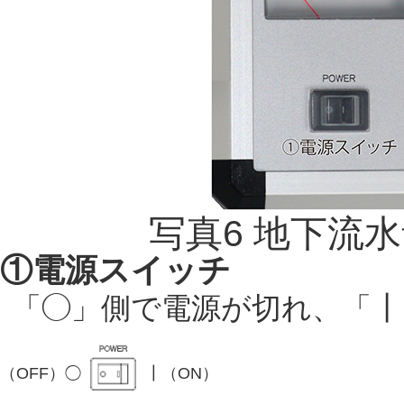
写真6 地下流
①電源スイッチ
「◯」側で電源が切れ、「┃
（OFF）◯
┃（ON）