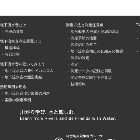
地下流水音とは
測定方法と測定注意点
F
開発の背景
地形概要の把握と測線の決定
測定手順の概要
地下流水音測定装置とは
装置の組み立て
機器構成
地下流水音抽出の仕組みの概要
各部説明
装置の設定
地下流水音を聴いてみよう
測定
地下流水音の発生メカニズム
測定データの記録と回収
地下流水音の測定実績
測定条件に関する注意点
技術資料
活用事例や用途
地下流水音測定装置の用途
実際の測定事例